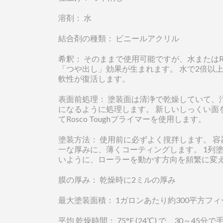
溶剤： 水
結合剤の種類： ビニールアクリル
希釈： そのままで使用可能ですが、水またはRosco
「つや出し」効果が生まれます。 水で2倍以上に希釈
軟性が復活します。
表面前処理： 塗装面は清浄で乾燥していて、汚れ
になるように処理します。 新しいしっくい面
てRosco Toughプライマーを使用します。
塗装方法： 使用前に必ずよく撹拌します。 
一な厚みに、薄くコーティングします。 1列
いように、ローラーを動かす方向を頻繁に変
膜の厚み： 乾燥時に2ミルの厚み
最大塗装面積： 1ガロンあたり約300平方フィ
平均 乾燥時間： 75°F (24℃) で、30