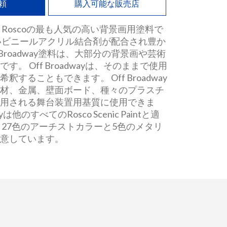
頼
購入可能な販売店
ayは、Roscoの最も人気の高い背景画用塗料で
いビニールアクリル結合剤が配合され豊か
 Broadway塗料は、大部分の背景画や芸術
す。 Off Broadwayは、そのままで使用
釈することもできます。 Off Broadway
木材、金属、壁面ボード、種々のプラスチ
利用される舞台装置用基質に使用できま
ayは他のすべてのRosco Scenic Paintと適
 27色のアーチストカラーと5色のメタリ
用意しています。