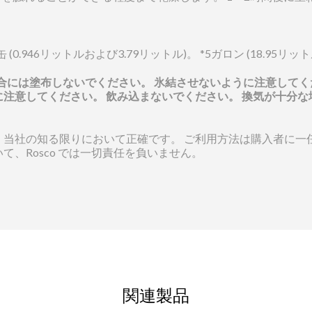
。
.946リットルおよび3.79リットル)。 *5ガロン (18.95リッ
以下の場合には塗布しないでください。 氷結させないように注意し
注意してください。 飲み込まないでください。 換気が十分な
、当社の知る限りにおいて正確です。 ご利用方法は購入者に一
、Rosco では一切責任を負いません。
ブラシ
関連製品
合わせの依頼