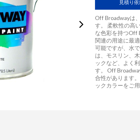
見積り依
Off Broadw
す。 柔軟性の高
な色彩を持つOff
関連の用途に最適で
可能ですが、水で希
は、モスリン、
ックなど、よく
す。 Off Broadw
合性があります。
ックカラーをご