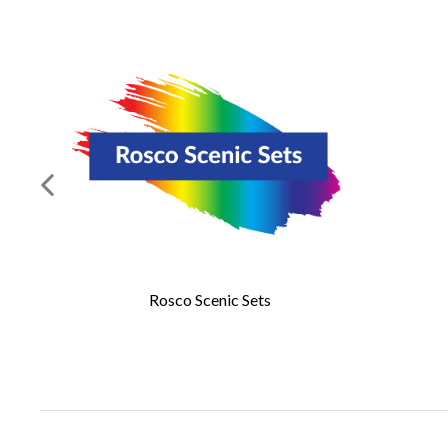
REQUEST A 
この欄には
廉価なプロフェ
(ケナガイタチ)
毛足の長い天然
つなぎ目のない
必須の項目
*
研磨されたカバ
名
*
Iddingsブ
にとって理想的
Rosco Scenic Sets
この廉価な背景
E メール
*
の長い天然毛を
ースで均一なス
ス、木材、およ
会社
ど、種々の舞台
Iddingsブラ
詳細