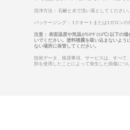
洗浄方法： 石鹸と水で洗い落としてください
パッケージング： 1クオートまたは1ガロンの缶 (0
注意： 表面温度や気温が50°F (10℃) 
いでください。塗料噴霧を吸い込まないように
ない場所に保管してください。
技術データ、推奨事項、サービスは、すべて
部を使用したことによって発生した損傷について
Iddings 
お問い