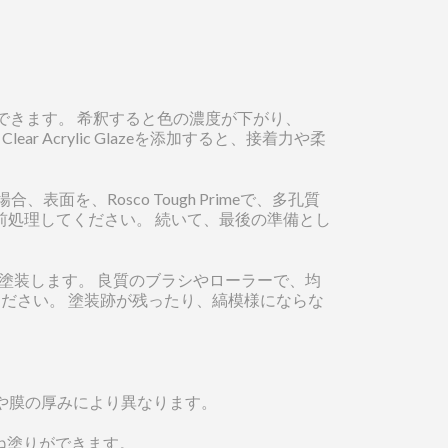
ることもできます。 希釈すると色の濃度が下がり、
 Acrylic Glazeを添加すると、接着力や柔
を、Rosco Tough Primeで、多孔質
前処理してください。 続いて、最後の準備とし
で塗装します。 良質のブラシやローラーで、均
ださい。 塗装跡が残ったり、縞模様にならな
ールや膜の厚みにより異なります。
に重ね塗りができます。