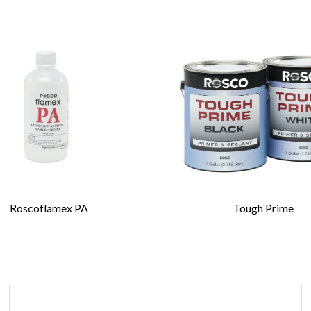
QUOTE
WHERE TO BUY
すべて入力してください
ッショナルクオリティの背景画用フィッチ
毛の筆
剛毛
金環
材製の長い柄
姓
*
ラシは学生、教師、プロフェッショナルの背景画家
なチョイスです。
Roscoflamex PA
Tough Prime
画用ライナー筆およびフィッチ毛筆は、毛足
E メールの確認
*
用いて米国にて丁寧に製造されており、スム
トロークが得られます。 モスリン、キャンバ
び、プラスチックや金属などの無孔性材質な
用大道具の素材に使用できます。
シはナイロンではなく天然毛ですから、Iddings