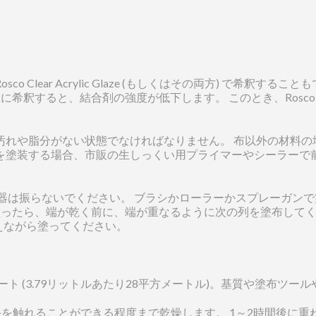
 Clear Acrylic Glaze (もしくはその両方) で希釈す
すると、結合剤の強度が低下します。 このとき、Rosco Clear
や脂分がない状態でなければなりません。 布以外の材料の場合、表面
を塗装する場合、市販の生しっくい用プライマーやシーラーで
容器は振らないでください。 ブラシかローラーかスプレーガン
塗ったら、端が乾く前に、端が重なるように次の列を塗布してく
えながら塗ってください。
ート (3.79リットルあたり28平方メートル)。基質や塗布ツ
～45分で手を触れることができる程度まで乾燥します。 1～2時間後