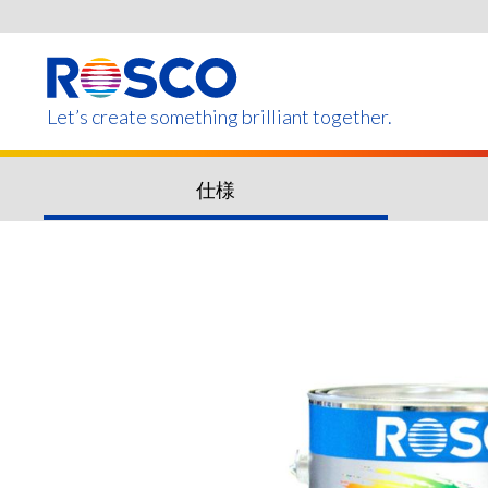
Skip
to
main
content
Let’s create something brilliant together.
仕様
このページの製品は、お住まいの