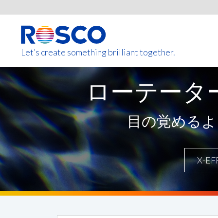
Skip
to
main
content
Let’s create something brilliant together.
ローテータ
このページの製品は、お住まいの
目の覚めるよう
X-EF