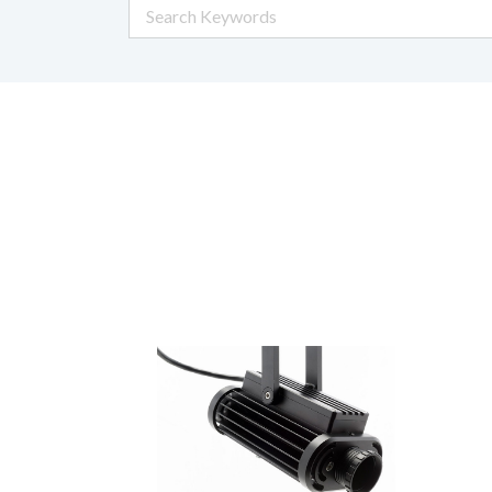
お問い
この欄には
この欄には
必須の項目
必須の項目
*
*
名
名
*
*
E メール
E メール
*
*