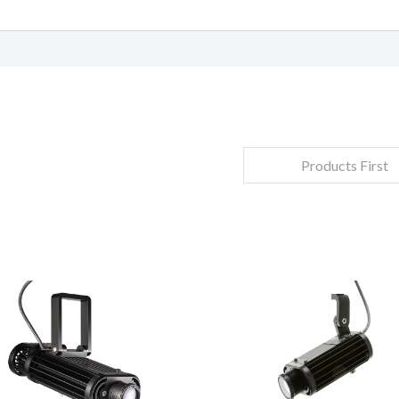
合わせの依頼
連絡先
すべて入力してください
すべて入力してください
Products First
姓
姓
*
*
E メールの確認
E メールの確認
*
*