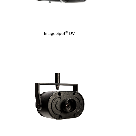
®
Image Spot
UV