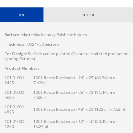
仕様
リソース
Surface:
Matte black epoxy finish both sides
Thickness:
.002" / 50 microns
For Design:
Surface can be painted (Do not use altered product on
lighting fixtures)
Product Numbers
101 01001
1001 Rosco Blackwrap - 24" x 25' (60.96cm x
2425
7.62m)
101 01001
1001 Rosco Blackwrap - 36" x 25' (91.44cm x
3625
7.62m)
101 01001
1001 Rosco Blackwrap - 48" x 25' (122cm x 7.62m)
4825
101 01001
1001 Rosco Blackwrap - 12" x 50' (30.48cm x
1250
15.24m)