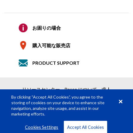
E メールの確認
*
見積り依頼
お困りの場合
会社
2つの簡単なステップで見積りを取得
購入可能な販売店
1
製品依頼
PRODUCT SUPPORT
2
見積り依頼の送信
詳細
必須の項目
*
リソースセンター
Rosco について
求人
名
*
By clicking “Accept All Cookies”, you agree to the
storing of cookies on your device to enhance site
navigation, analyze site usage, and assist in our
姓
*
marketing efforts.
© Rosco Laboratories 2026
利用規約
プライバシー
Cookies Settings
Accept All Cookies
ジョブ タイトル
*