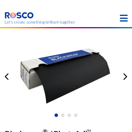
Skip
to
main
content
Let’s create something brilliant together.
このページの製品は、お住まいの地域ではご利用い
ただけない場合があります。
®
TM