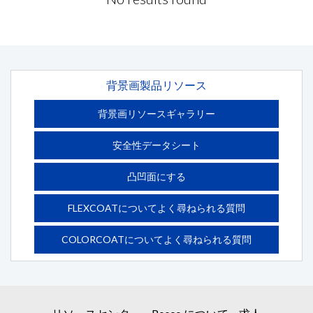
必須の項目
必須の項目
*
*
名
名
*
*
背景画製品リソース
姓
姓
*
*
背景画リソースギャラリー
E メール
E メール
*
*
安全性データシート
E メールの確認
E メールの確認
*
*
凸凹面にする
FLEXCOATについてよく尋ねられる質問
会社
会社
COLORCOATについてよく尋ねられる質問
プロジェクト タイトル
プロジェクト タイトル
詳細
詳細