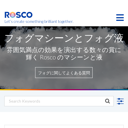
Skip
to
main
content
Let’s create something brilliant together.
このページの製品は、お住まいの地域ではご利用い
フォグマシーンとフォグ液
ただけない場合があります。
雰囲気満点の効果を演出する数々の賞に
輝く Rosco のマシーンと液
フォグに関してよくある質問
お問い合わせの依頼
連絡先
この欄にはすべて入力してください
この欄にはすべて入力してください
必須の項目
必須の項目
*
*