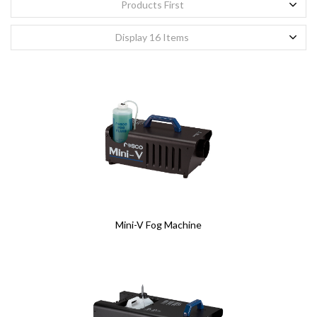
Products First
名
名
*
*
Display 16 Items
姓
姓
*
*
E メール
E メール
*
*
E メールの確認
E メールの確認
*
*
会社
会社
Mini-V Fog Machine
プロジェクト タイトル
プロジェクト タイトル
詳細
詳細