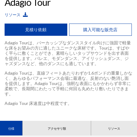
Adagio Tour
リソース
見積り依頼
購入可能な販売店
Adagio Tourは、パーカッシブなダンススタイル向けに強固で軽量
な床をお望みの方に適したユニークな床材です。Tourは、すばや
く平らに敷くことができ、素晴らしいタップサウンドを出す表面
を提供します。バレエ、モダンダンス、アイリッシュダンス、ジ
ャズダンスなど、他のダンスにも適しています。
Adagio Tourは、直線フィートあたりわずか1.6ポンドの重量しかな
く、あらゆるパフォーマンス会場に最適な、反射のない艶消し面
を提供します。Adagio Tourは、強靭な表面にもかかわらず非常に
柔軟で、長期間にわたって手軽に何回も丸めたり敷いたりできま
す。
Adagio Tour 床速度は中程度です。
仕様
アクセサリ類
リソース