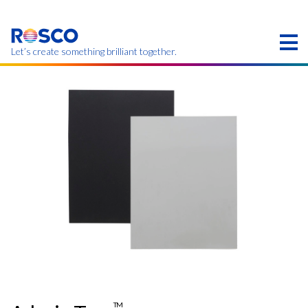
Skip
to
main
content
Let’s create something brilliant together.
このページの製品は、お住まいの地域ではご利用い
ただけない場合があります。
TM