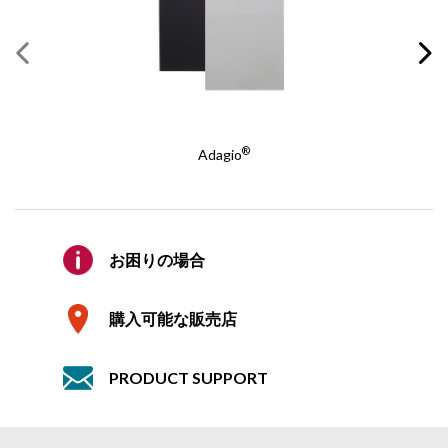
名
*
フロア テープ
姓
*
REQUEST A QUOTE
E メール
*
WHERE TO BUY
®
Adagio
フロア材の仮設用。
E メールの確認
*
Roscoでは、仮設用のガッファーテープも
見積り依頼
ご用意しています。
お困りの場合
会社
2つの簡単なステップで見積りを取得
Black Vinyl tape 48mm x 33m
851150144833
購入可能な販売店
White Vinyl tape 48mm x 33m
851150154833
1
製品依頼
Grey Vinyl tape 48mm x 33m
851150164833
PRODUCT SUPPORT
2
見積り依頼の送信
Clear Vinyl tape 48mm x 33m
詳細
851150134833
必須の項目
*
Roscofloor Double Stick tape 48mm x 25m
851087404825