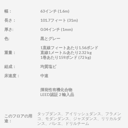
幅：
63インチ (1.6m)
長さ：
101.7フィート (31m)
厚さ:
0.04インチ (1mm)
色:
黒とグレー
1直線フィートあたり1.56ポンド
重量：
直線1メートルあたり2.32 kg
1巻あたり159ポンド (72 kg)
組成：
均質塩ビ
床速度：
中速
揮発性有機化合物
LEED認証 2 輸入品
タップダンス、アイリッシュダンス、フラメン
このフロアの用
コ、モダンダンス、ジャズダンス、リリカルダ
途：
ンス、バレエ、ドリルチーム