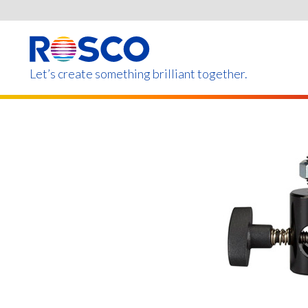
Skip
to
main
content
Let’s create something brilliant together.
このページの製品は、お住まいの