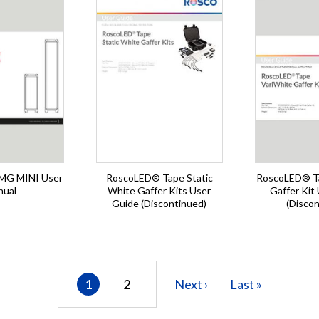
MG MINI User
RoscoLED® Tape Static
RoscoLED® Ta
nual
White Gaffer Kits User
Gaffer Kit
Guide (Discontinued)
(Discon
Current
1
Page
2
Next
Next ›
Last
Last »
page
page
page