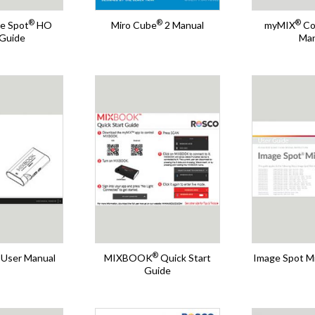
®
®
®
e Spot
HO
Miro Cube
2 Manual
myMIX
Co
 Guide
Man
®
User Manual
MIXBOOK
Quick Start
Image Spot Mi
Guide