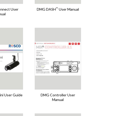
™
nnect User
DMG DASH
User Manual
ual
ni User Guide
DMG Controller User
Manual