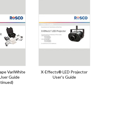
pe VariWhite
X-Effects® LED Projector
 User Guide
User's Guide
tinued)