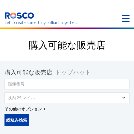
Skip
to
main
content
Let’s create something brilliant together.
このページの製品は、お住まいの地域ではご利用い
ただけない場合があります。
購入可能な販売店
購入可能な販売店
: トップハット
以内 25 マイル
その他のオプション
絞込み検索